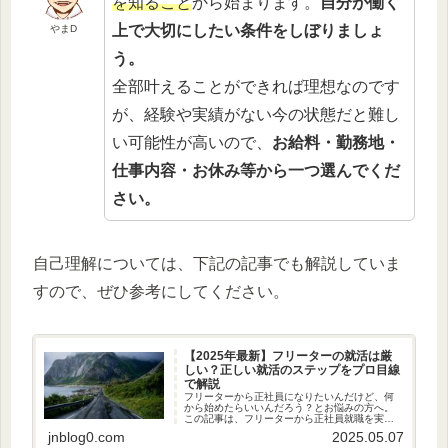
を知ること
から始まります。
自分が働く
上で大切にしたい条件をしぼりましょ
やまD
う。
全部叶えることができれば理想なのです
が、経験や実績がない今の状態だと難し
い可能性が高いので、
お給料・勤務地・
仕事内容・お休み等から一つ選んでくだ
さい。
自己理解については、下記の記事でも解説していま
すので、ぜひ参考にしてください。
【2025年最新】フリーターの就活は厳
しい？正しい就活のステップをプロ目線
で解説
フリーターから正社員になりたいんだけど、何
から始めたらいいんだろう？とお悩みの方へ。
この記事は、フリーターから正社員就職を実現
し、キャリアアドバイザーとして8年間で3000
jnblog0.com
2025.05.07
名以上の就職サポートをしてきた筆者が就活の