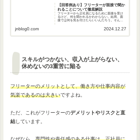
【回答例あり】フリーターが面接で聞か
れることについて徹底解説
フリーターから正社員になるために面接を受け
るけど、何を聞かれるかわからない。結局、面
接では何を気を付けたらいいんだろう。そんな
風に悩んでいませんか？運営者この記事は自分
自身がフリーターから大手ホワイト企業に正社
jnblog0.com
2024.12.27
員就職を実現し、キャリアアドバ...
スキルがつかない、収入が上がらない、
休めないの3重苦に陥る
フリーターのメリットとして、働き方や仕事内容が
気楽であるのは大きい
ですよね。
ただ、これがフリーターの
デメリットやリスクと直
結
しています。
なぜなら、
専門性や責任感のある仕事は、正社員に