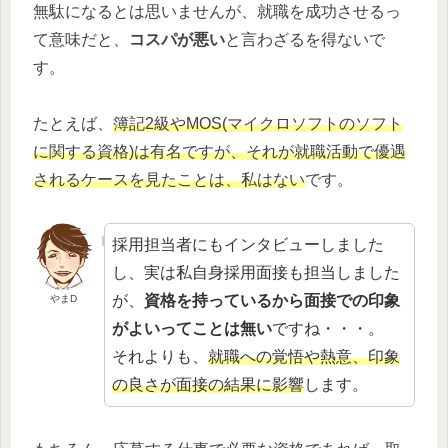
無駄になるとは思いませんが、就職を成功させるっ
て意味だと、
コスパが悪い
と言わざるを得ないで
す。
たとえば、
簿記2級やMOS(マイクロソフトのソフト
に関する資格)は有名ですが、それが就職活動で優遇
されるケースを見たことは、私はない
です。
採用担当者にもインタビューしました
し、実は私自身採用面接も担当しました
が、
資格を持っているから面接での印象
やまD
がよいってことは無い
ですね・・・。
それよりも、
就職への覚悟や熱意、印象
の良さが面接の結果に影響
します。